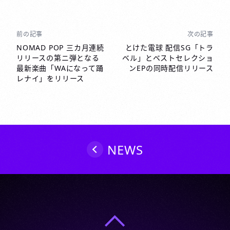
前の記事
次の記事
投
稿
NOMAD POP 三カ月連続
とけた電球 配信SG「トラ
リリースの第ニ弾となる
ベル」とベストセレクショ
ナ
最新楽曲「WAになって踊
ンEPの同時配信リリース
ビ
レナイ」をリリース
ゲ
ー
シ
ョ
ン
NEWS