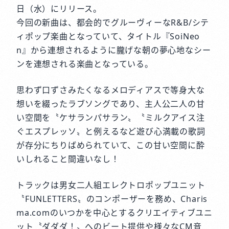
日（水）にリリース。
今回の新曲は、都会的でグルーヴィーなR&B/シテ
ィポップ楽曲となっていて、タイトル『SoiNeo
n』から連想されるように朧げな朝の夢心地なシー
ンを連想される楽曲となっている。
思わず口ずさみたくなるメロディアスで等身大な
想いを綴ったラブソングであり、主人公二人の甘
い空間を〝ケサランパサラン〟〝ミルクアイス注
ぐエスプレッソ〟と例えるなど遊び心満載の歌詞
が存分にちりばめられていて、この甘い空間に酔
いしれること間違いなし！
トラックは男女二人組エレクトロポップユニット
〝FUNLETTERS〟のコンポーザーを務め、Charis
ma.comのいつかを中心とするクリエイティブユニ
ット〝ダダダ！〟へのビート提供や様々なCM音