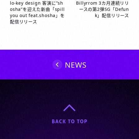
稿
lo-key design 客演に”sh
Billyrrom 3カ月連続リリ
osha”を迎えた新曲「spill
ースの第2弾SG「Defun
ナ
you out feat.shosha」を
k」配信リリース
ビ
配信リリース
ゲ
ー
シ
ョ
ン
NEWS