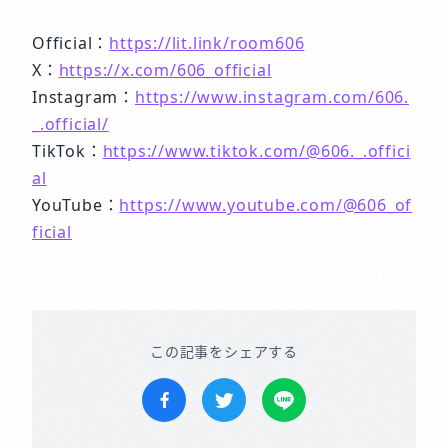
Official：
https://lit.link/room606
X：
https://x.com/606_official
Instagram：
https://www.instagram.com/606.
_.official/
TikTok：
https://www.tiktok.com/@606._.offici
al
YouTube：
https://www.youtube.com/@606_of
ficial
この記事をシェアする
Facebookでシェア
Twitterでツイートする
LINEで送る