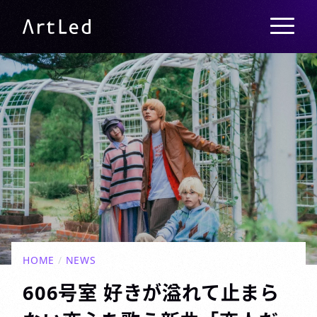
メニュー
ArtLed
HOME
/
NEWS
606号室 好きが溢れて止まら