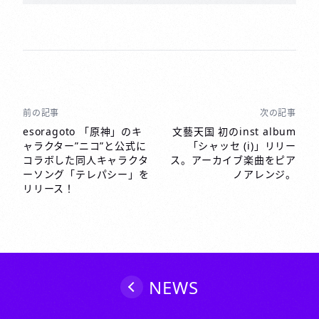
前の記事
次の記事
投
稿
esoragoto 「原神」のキ
文藝天国 初のinst album
ャラクター”ニコ”と公式に
「シャッセ (i)」リリー
ナ
コラボした同人キャラクタ
ス。アーカイブ楽曲をピア
ビ
ーソング「テレパシー」を
ノアレンジ。
ゲ
リリース！
ー
シ
ョ
ン
NEWS