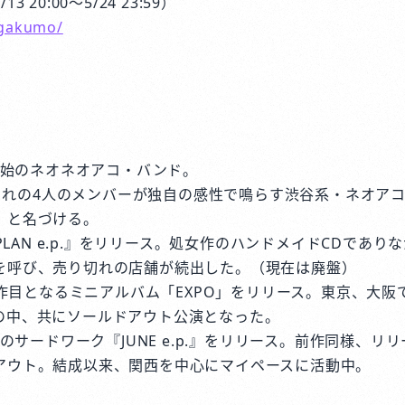
 20:00～5/24 23:59）
agakumo/
動開始のネオネオアコ・バンド。
年生まれの4人のメンバーが独自の感性で鳴らす渋谷系・ネオア
」と名づける。
『PLAN e.p.』をリリース。処女作のハンドメイドCDであ
を呼び、売り切れの店舗が続出した。（現在は廃盤）
は2作目となるミニアルバム「EXPO」をリリース。東京、大
の中、共にソールドアウト公演となった。
望のサードワーク『JUNE e.p.』をリリース。前作同様、リ
アウト。結成以来、関西を中心にマイペースに活動中。