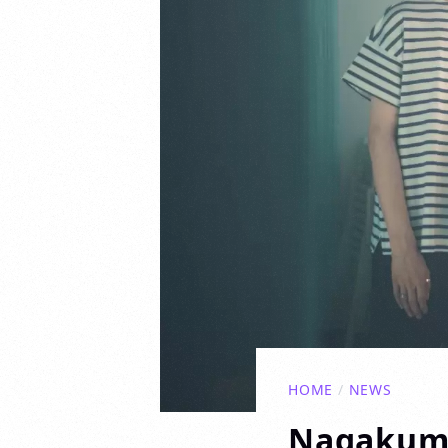
HOME
/
NEWS
Nagak