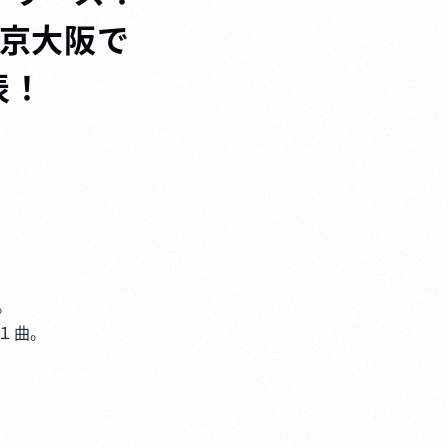
＆東京大阪で
表！
。
１曲。