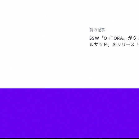
前の記事
投
稿
SSW〝OHTORA〟が
ルサッド」をリリース
ナ
ビ
ゲ
ー
シ
ョ
ン