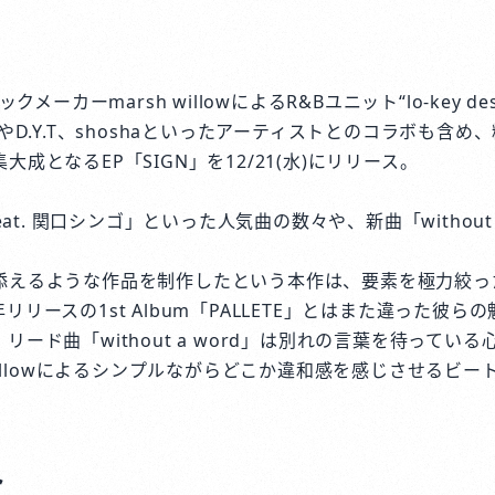
クメーカーmarsh willowによるR&Bユニット“lo-key des
やD.Y.T、shoshaといったアーティストとのコラボも含
成となるEP「SIGN」を12/21(水)にリリース。
ey feat. 関口シンゴ」といった人気曲の数々や、新曲「without
添えるような作品を制作したという本作は、要素を極力絞っ
リースの1st Album「PALLETE」とはまた違った彼ら
リード曲「without a word」は別れの言葉を待ってい
 willowによるシンプルながらどこか違和感を感じさせるビ
ト