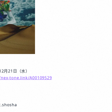
12月21日（水）
//nex-tone.link/A00109529
t.shosha
e