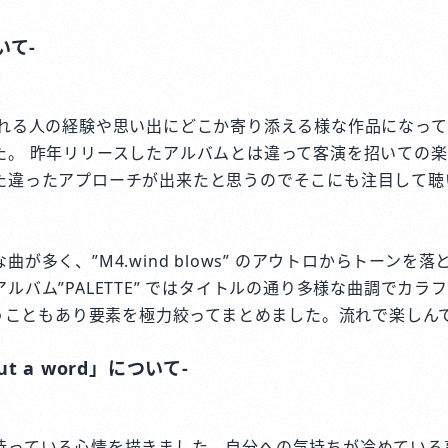
いて-
くれる人の経験や思い出にどこか寄り添える様な作品になっ
た。 昨年リリースしたアルバムとは違って客演を招いての
た違ったアプローチが出来たと思うのでそこにも注目して聴
が多く、”M4.wind blows” のアウトロからトーンを
ルバム”PALETTE” ではタイトルの通り多様な曲調でカラ
いうこともあり要素を極力絞ってまとめました。流れで楽しん
ut a word」について-
待っている心情を描きました。自分への気持ちが冷めている