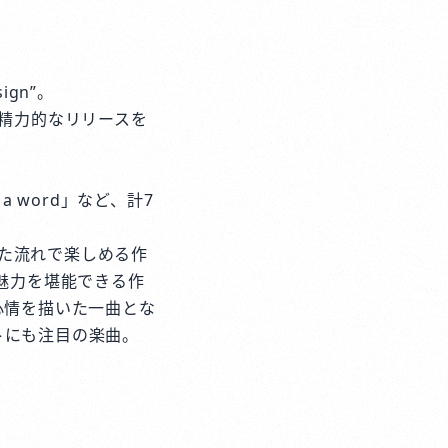
ign”。
め、精力的なリリースを
 a word」など、計7
た流れで楽しめる作
の魅力を堪能できる作
る心情を描いた一曲とな
ートにも注目の楽曲。