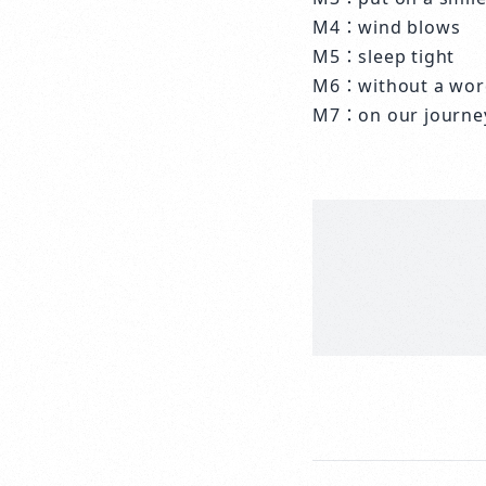
M4：wind blows
M5：sleep tight
M6：without a wor
M7：on our journ