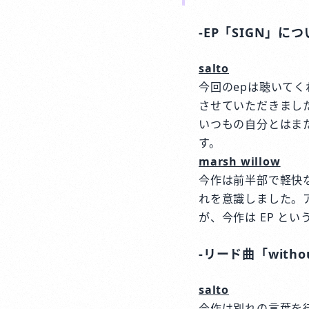
-EP「SIGN」につ
salto
今回のepは聴いて
させていただきまし
いつもの自分とはま
す。
marsh willow
今作は前半部で軽快な曲
れを意識しました。ア
が、今作は EP と
-リード曲「witho
salto
今作は別れの言葉を