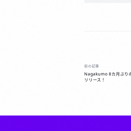
前の記事
投
稿
Nagakumo 8カ月
リリース！
ナ
ビ
ゲ
ー
シ
ョ
ン