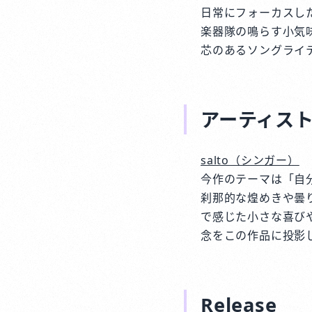
日常にフォーカスし
楽器隊の鳴らす小気味
芯のあるソングライ
アーティス
salto（シンガー）
今作のテーマは「自
刹那的な煌めきや曇
で感じた小さな喜び
念をこの作品に投影
Release