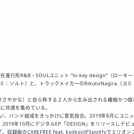
進行形R&B・SOULユニット ”lo-key design”（ロー
ヨミ：ソルト）と、トラックメイカーのRikutoNagira（ヨ
な、ささやかな）と自ら称する２人から生み出される繊細かつ
心に共感を集めている。
会い、バンド結成をきっかけに意気投合。2019年8月にユニ
2019年10月にデジタルEP「DESIGN」をリリースしデビ
録曲のCAREFREE feat. kojikojiがSpoitfyでミ