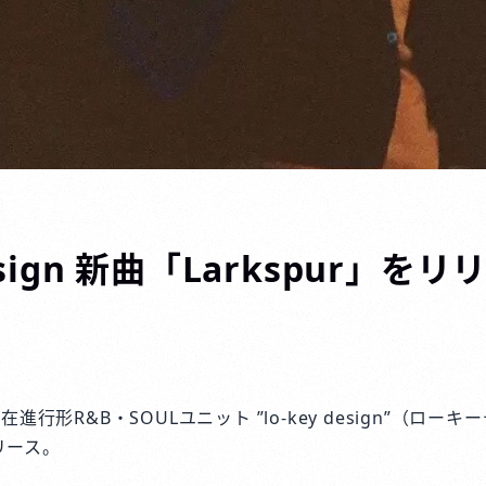
design 新曲「Larkspur」を
進行形R&B・SOULユニット ”lo-key design”（ロー
リリース。