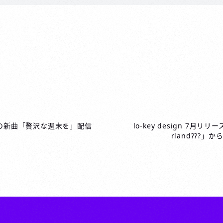
ぶりの新曲「贅沢な週末を」配信
lo-key design 7月リ
rland???」