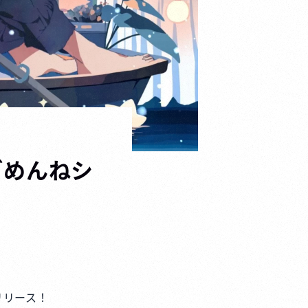
「ごめんねシ
リリース！