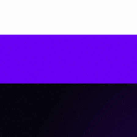
ビ
ゲ
ー
シ
ョ
ン