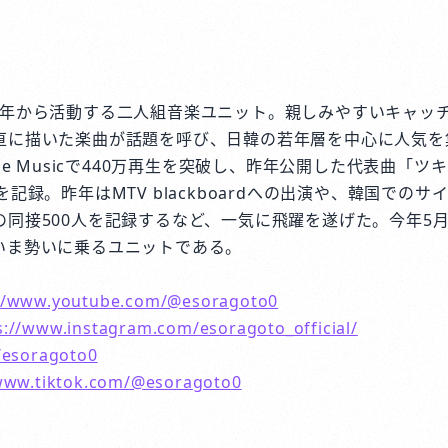
、2023年から活動する二人組音楽ユニット。親しみやすいキャ
直に描いた楽曲が話題を呼び、日韓の若年層を中心に人気を
be Musicで440万再生を突破し、昨年公開した代表曲「
記録。昨年はMTV blackboardへの出演や、韓国でのサ
の同接500人を記録するなど、一気に飛躍を遂げた。今年5
いま勢いに乗るユニットである。
://www.youtube.com/@esoragoto0
s://www.instagram.com/esoragoto_official/
/esoragoto0
/www.tiktok.com/@esoragoto0