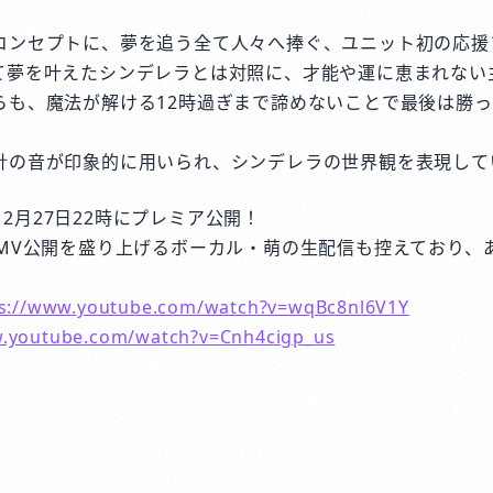
コンセプトに、夢を追う全て人々へ捧ぐ、ユニット初の応援
て夢を叶えたシンデレラとは対照に、才能や運に恵まれない
らも、魔法が解ける12時過ぎまで諦めないことで最後は勝
針の音が印象的に用いられ、シンデレラの世界観を表現して
Oも2月27日22時にプレミア公開！
、MV公開を盛り上げるボーカル・萌の生配信も控えており、
ps://www.youtube.com/watch?v=wqBc8nl6V1Y
w.youtube.com/watch?v=Cnh4cigp_us