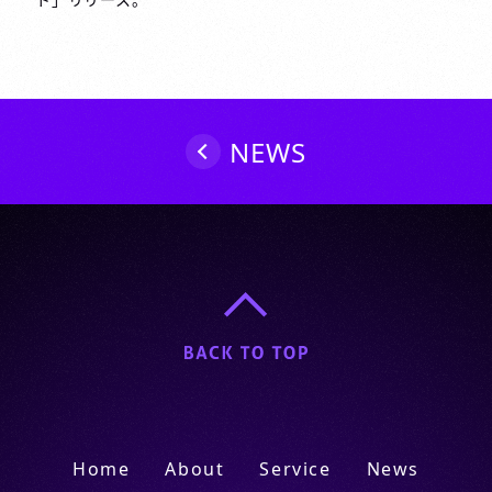
ゲ
ー
シ
ョ
ン
NEWS
Home
About
Service
News