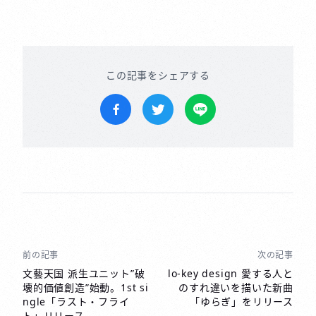
この記事をシェアする
Facebookでシェア
Twitterでツイートする
LINEで送る
前の記事
次の記事
投
稿
文藝天国 派生ユニット”破
lo-key design 愛する人と
壊的価値創造”始動。1st si
のすれ違いを描いた新曲
ナ
ngle「ラスト・フライ
「ゆらぎ」をリリース
ビ
ト」リリース。