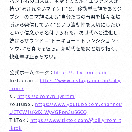
バンド名の由来は、敬愛するビル・エヴァンスが
持つ“流されないマインド”と、移動型民族であるジ
プシーのロマ族による“自分たちの音楽を様々な場
所から発信していく”という流動性を大切にしたい
という信念から名付けられた。次世代へと進化し
続けるサウンド＝“トーキョー・トランジション・
ソウル”を奏でる彼ら。新時代を颯爽と切り拓く、
快進撃は止まらない。
公式ホームページ：
https://billyrrom.com
Instagram：
https://www.instagram.com/billy
rrom/
X：
https://x.com/billyrrom
YouTube：
https://www.youtube.com/channel/
UCTCW1uXdX_WyVGPpn2u66CQ
TikTok：
https://www.tiktok.com/@billyrrom_t
iktok