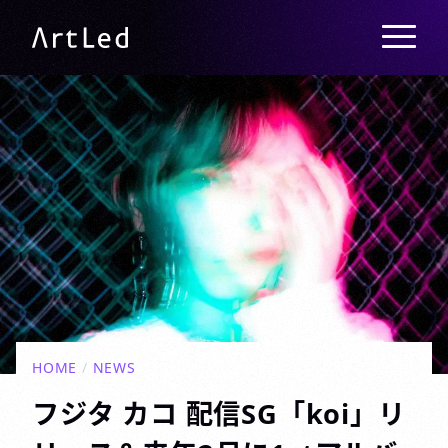
メニュー
ArtLed
HOME
/
NEWS
フジタ カコ 配信SG「koi」リ