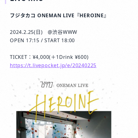
フジタカコ ONEMAN LIVE『HEROINE』
2024.2.25(日) @渋谷WWW
OPEN 17:15 / START 18:00
TICKET：¥4,000(＋1Drink ¥600)
https://t.livepocket.jp/e/20240225