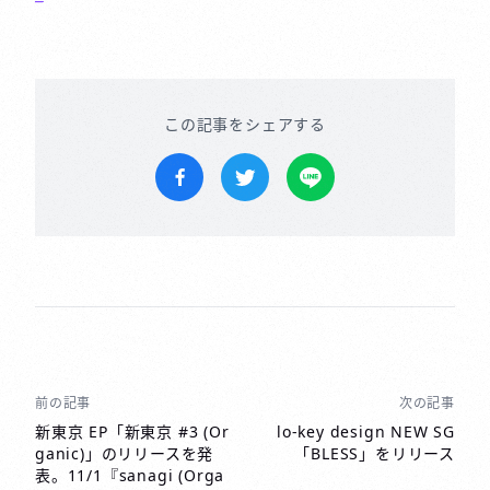
この記事をシェアする
Facebookでシェア
Twitterでツイートする
LINEで送る
前の記事
次の記事
投
稿
新東京 EP「新東京 #3 (Or
lo-key design NEW SG
ganic)」のリリースを発
「BLESS」をリリース
ナ
表。11/1『sanagi (Orga
ビ