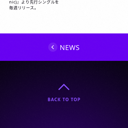
nic)』より先行シングルを
ゲ
毎週リリース。
ー
シ
ョ
ン
NEWS