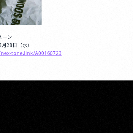
スーン
8月28日（水）
//nex-tone.link/A00160723